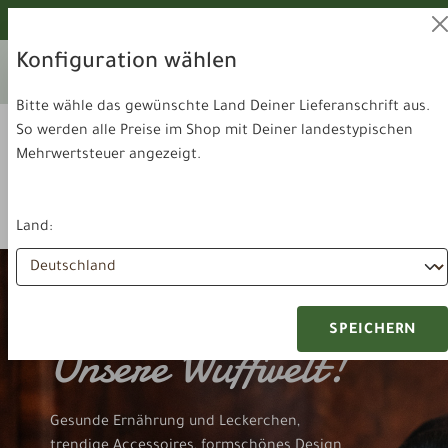
alt springen
Von unseren Hunden geprüft!
Konfiguration wählen
Ihr aktuelles Lieferland:
Lieferland
Deutschland
wechseln
Bitte wähle das gewünschte Land Deiner Lieferanschrift aus.
So werden alle Preise im Shop mit Deiner landestypischen
Mehrwertsteuer angezeigt.
Land:
SPEICHERN
Unsere Wuffwelt!
Gesunde Ernährung und Leckerchen,
trendige Accessoires, formschönes Design