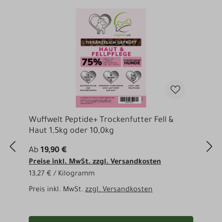
Produktgalerie überspringen
Wuffwelt Peptide+ Trockenfutter Fell &
W
Haut 1,5kg oder 10,0kg
G
Ab
19,90 €
A
Preise inkl. MwSt. zzgl. Versandkosten
P
13,27 € / Kilogramm
1
Preis inkl. MwSt.
zzgl. Versandkosten
P