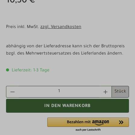
10,50 €
Preis inkl. MwSt.
zzgl. Versandkosten
abhängig von der Lieferadresse kann sich der Bruttopreis
bzgl. des Mehrwertsteuersatzes des Lieferlandes ändern.
Lieferzeit: 1-3 Tage
PRODUKT ANZAHL: GIB DEN GEWÜNSCHTEN WE
Stück
IN DEN WARENKORB