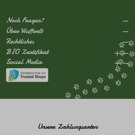
Noch Fragen?
Über Wuffwelt
Rechtliches
BIO Zertifikat
Social Media
Unsere Zahlungsarten