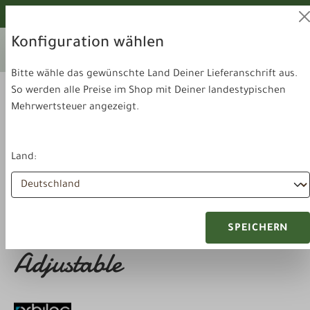
alt springen
Von unseren Hunden geprüft!
Konfiguration wählen
Ihr aktuelles Lieferland:
Lieferland
Deutschland
wechseln
Bitte wähle das gewünschte Land Deiner Lieferanschrift aus.
So werden alle Preise im Shop mit Deiner landestypischen
Mehrwertsteuer angezeigt.
Land:
Zubehör & Sonstiges
Sicherheit
Orbiloc Quick Mount
SPEICHERN
Adjustable