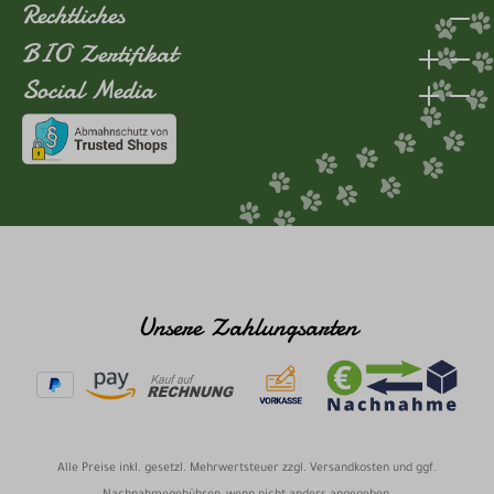
Rechtliches
BIO Zertifikat
Social Media
Unsere Zahlungsarten
Alle Preise inkl. gesetzl. Mehrwertsteuer zzgl.
Versandkosten
und ggf.