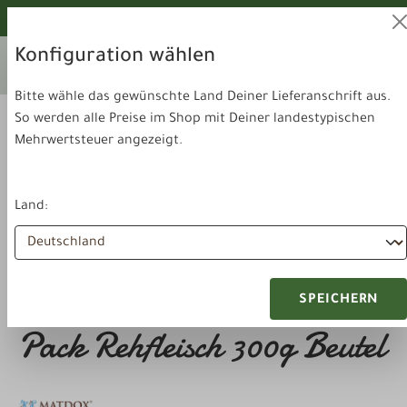
alt springen
Von unseren Hunden geprüft!
Konfiguration wählen
Ihr aktuelles Lieferland:
Lieferland
Deutschland
wechseln
Bitte wähle das gewünschte Land Deiner Lieferanschrift aus.
So werden alle Preise im Shop mit Deiner landestypischen
Mehrwertsteuer angezeigt.
Land:
Futter & Snacks
Kauartikel
Matdox Hundesnack Big-
SPEICHERN
Pack Rehfleisch 300g Beutel