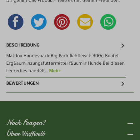
Dir gefällt das Produkt? Teile es mit deinen Freunden.
BESCHREIBUNG
Matdox Hundesnack Big-Pack Rehfleisch 300g Beutel
Erg&auml;nzungsfuttermittel f&uuml;r Hunde Bei diesen
Leckerlies handelt…
Mehr
BEWERTUNGEN
Noch Fragen?
Über Wuffwelt