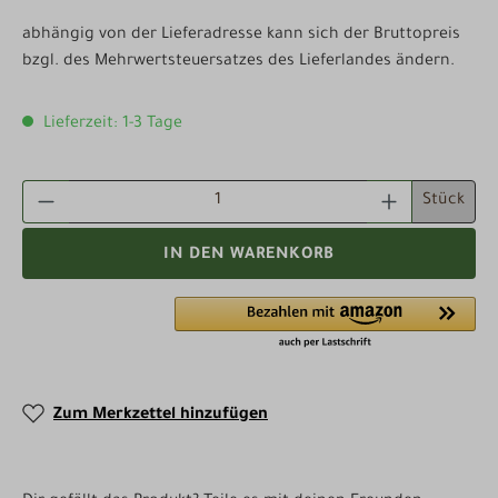
abhängig von der Lieferadresse kann sich der Bruttopreis
bzgl. des Mehrwertsteuersatzes des Lieferlandes ändern.
Lieferzeit: 1-3 Tage
PRODUKT ANZAHL: GIB DEN GEWÜNSCHTEN WE
Stück
IN DEN WARENKORB
Zum Merkzettel hinzufügen