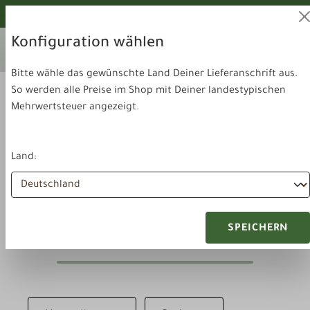
alt springen
Von unseren Hunden geprüft!
Konfiguration wählen
Ihr aktuelles Lieferland:
Lieferland
Deutschland
wechseln
Bitte wähle das gewünschte Land Deiner Lieferanschrift aus.
So werden alle Preise im Shop mit Deiner landestypischen
Mehrwertsteuer angezeigt.
Land:
Zubehör & Sonstiges
Bauchtaschen
SPEICHERN
Bauchtaschen