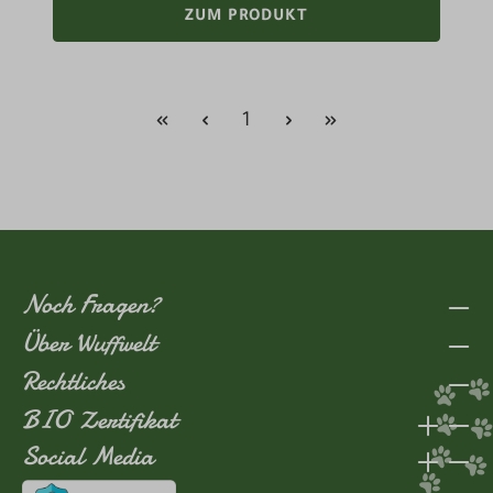
ZUM PRODUKT
Seite
1
Noch Fragen?
Über Wuffwelt
Rechtliches
BIO Zertifikat
Social Media