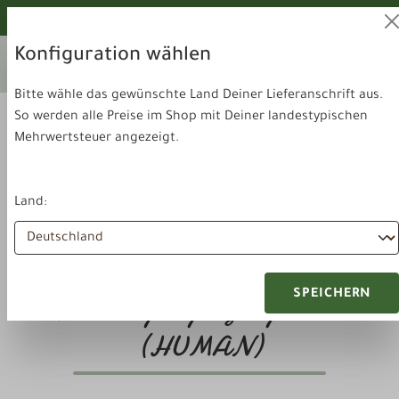
alt springen
Von unseren Hunden geprüft!
Konfiguration wählen
Ihr aktuelles Lieferland:
Lieferland
Deutschland
wechseln
Bitte wähle das gewünschte Land Deiner Lieferanschrift aus.
So werden alle Preise im Shop mit Deiner landestypischen
Mehrwertsteuer angezeigt.
Land:
Gesundheit & Pflege
Nahrungsergänzung Human
SPEICHERN
Nahrungsergänzungsmittel
(HUMAN)