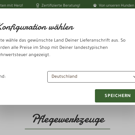
ten mit Herz!
Zertifizierte Beratung!
Von unseren Hunden 
Ihr akt
onfiguration wählen
tte wähle das gewünschte Land Deiner Lieferanschrift aus. So
rden alle Preise im Shop mit Deiner landestypischen
hrwertsteuer angezeigt.
dheit & Pflege
Schlafen & Ausruhen
Zubehör & Sonstiges
nd:
SPEICHERN
Pflegewerkzeuge