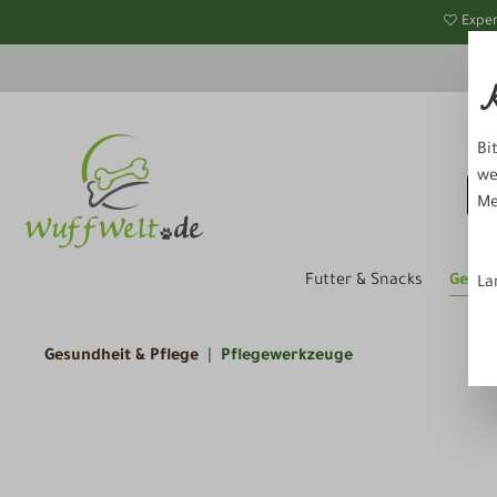
springen
Zur Hauptnavigation springen
Exper
K
Bi
we
Me
Gesun
Futter & Snacks
La
Gesundheit & Pflege
Pflegewerkzeuge