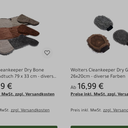
leankeeper Dry Bone
Wolters Cleankeeper Dry G
tuch 79 x 33 cm - diverse
26x20cm - diverse Farben
99 €
16,99 €
Ab
l. MwSt. zzgl. Versandkosten
Preise inkl. MwSt. zzgl. Ver
 MwSt.
zzgl. Versandkosten
Preis inkl. MwSt.
zzgl. Versan