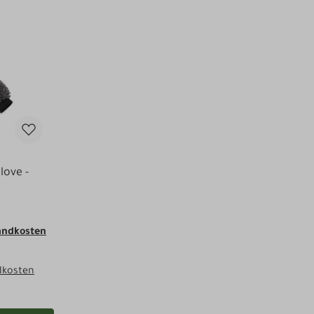
love -
sandkosten
dkosten