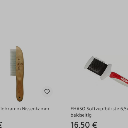
Flohkamm Nissenkamm
EHASO Softzupfbürste 6,5
beidseitig
€
16,50 €