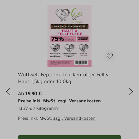
Produktgalerie überspringen
Wuffwelt Peptide+ Trockenfutter Fell &
W
Haut 1,5kg oder 10,0kg
G
Ab
19,90 €
A
Preise inkl. MwSt. zzgl. Versandkosten
P
13,27 € / Kilogramm
1
Preis inkl. MwSt.
zzgl. Versandkosten
P