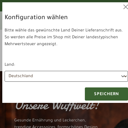
alt springen
Von unseren Hunden geprüft!
Konfiguration wählen
Ihr aktuelles Lieferland:
Lieferland
Deutschland
wechseln
Bitte wähle das gewünschte Land Deiner Lieferanschrift aus.
So werden alle Preise im Shop mit Deiner landestypischen
Mehrwertsteuer angezeigt.
Land:
SPEICHERN
Unsere Wuffwelt!
Gesunde Ernährung und Leckerchen,
trendige Accessoires, formschönes Design