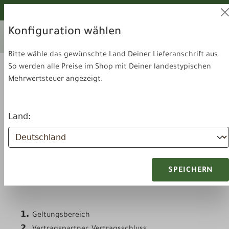
alt springen
Von unseren Hunden geprüft!
Ihr aktuelles Lieferland:
Konfiguration wählen
Lieferland
Deutschland
wechseln
Bitte wähle das gewünschte Land Deiner Lieferanschrift aus.
So werden alle Preise im Shop mit Deiner landestypischen
Mehrwertsteuer angezeigt.
Land:
Rechtliches
AGB
SPEICHERN
Allgemeine Geschäftsbedingungen
1.
Geltungsbereich
2.