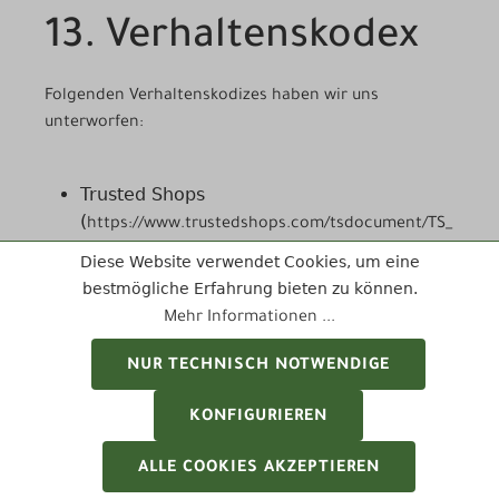
13. Verhaltenskodex
Folgenden Verhaltenskodizes haben wir uns
unterworfen:
Trusted Shops
(
https://www.trustedshops.com/tsdocument/TS_
)
QUALITY_CRITERIA_de.pdf
Diese Website verwendet Cookies, um eine
bestmögliche Erfahrung bieten zu können.
14. Vereinbarung zur
Mehr Informationen ...
NUR TECHNISCH NOTWENDIGE
Nutzung des Trusted
KONFIGURIEREN
Shops
ALLE COOKIES AKZEPTIEREN
Käuferschutzes