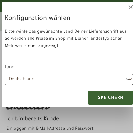
alt springen
Von unseren Hunden geprüft!
Konfiguration wählen
Ihr aktuelles Lieferland:
Lieferland
Deutschland
wechseln
Bitte wähle das gewünschte Land Deiner Lieferanschrift aus.
So werden alle Preise im Shop mit Deiner landestypischen
Mehrwertsteuer angezeigt.
Land:
Anmelden oder Konto
erstellen
SPEICHERN
Ich bin bereits Kunde
Einloggen mit E-Mail-Adresse und Passwort