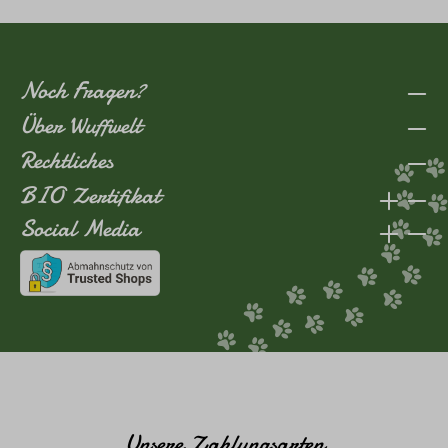
Noch Fragen?
Über Wuffwelt
Rechtliches
BIO Zertifikat
Social Media
Unsere Zahlungsarten