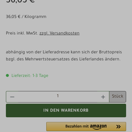
36,05 €
36,05 € / Kilogramm
Preis inkl. MwSt.
zzgl. Versandkosten
abhängig von der Lieferadresse kann sich der Bruttopreis
bzgl. des Mehrwertsteuersatzes des Lieferlandes ändern.
Lieferzeit: 1-3 Tage
PRODUKT ANZAHL: GIB DEN GEWÜNSCHTEN WE
Stück
IN DEN WARENKORB