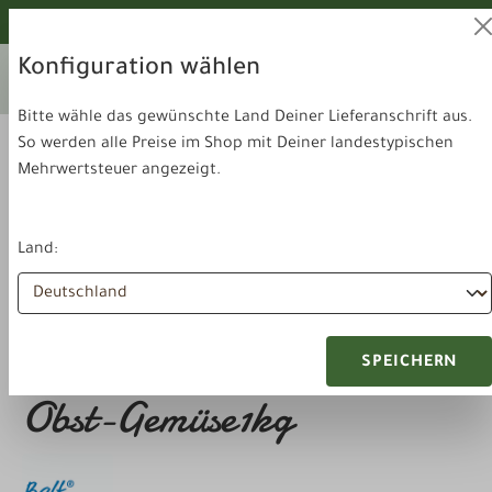
alt springen
Von unseren Hunden geprüft!
Konfiguration wählen
Ihr aktuelles Lieferland:
Lieferland
Deutschland
wechseln
Bitte wähle das gewünschte Land Deiner Lieferanschrift aus.
So werden alle Preise im Shop mit Deiner landestypischen
Mehrwertsteuer angezeigt.
Land:
Futter & Snacks
Trockenbarf
BALF Hundefutter Lamm
SPEICHERN
Obst-Gemüse1kg