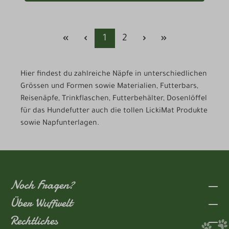
Seite
Seite
1
2
Hier findest du zahlreiche Näpfe in unterschiedlichen
Grössen und Formen sowie Materialien, Futterbars,
Reisenäpfe, Trinkflaschen, Futterbehälter, Dosenlöffel
für das Hundefutter auch die tollen LickiMat Produkte
sowie Napfunterlagen.
Noch Fragen?
Über Wuffwelt
Rechtliches