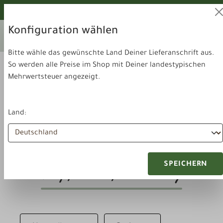
alt springen
Von unseren Hunden geprüft!
Konfiguration wählen
Ihr aktuelles Lieferland:
Lieferland
Deutschland
wechseln
Bitte wähle das gewünschte Land Deiner Lieferanschrift aus.
So werden alle Preise im Shop mit Deiner landestypischen
Mehrwertsteuer angezeigt.
Land:
Zubehör & Sonstiges
Näpfe & Aufbewahrung
SPEICHERN
Näpfe & Aufbewahrung