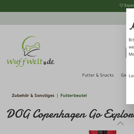
springen
Zur Hauptnavigation springen
Exper
K
Bi
we
Me
Futter & Snacks
Gesun
La
Zubehör & Sonstiges
Futterbeutel
DOG Copenhagen Go Explore™ 
Bildergalerie überspringen