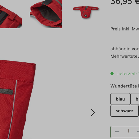
36,95 
Preis inkl. M
abhängig von 
Mehrwertsteu
Lieferzeit:
Wundertüte 
blau
b
schwarz
PRODUKT