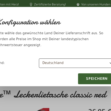
ten mit Herz!
Zertifizierte Beratung!
Von unseren Hunden 
Ihr akt
onfiguration wählen
tte wähle das gewünschte Land Deiner Lieferanschrift aus. So
rden alle Preise im Shop mit Deiner landestypischen
hrwertsteuer angezeigt.
Zubehör & Sonstiges
dheit & Pflege
Schlafen & Ausruhen
nd:
SPEICHERN
Leckerlietasche classic red