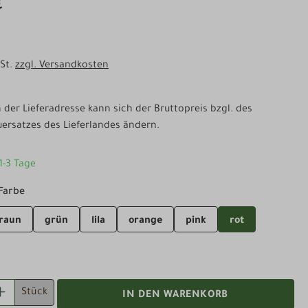
€
wSt.
zzgl. Versandkosten
der Lieferadresse kann sich der Bruttopreis bzgl. des
ersatzes des Lieferlandes ändern.
 1-3 Tage
auswählen
Farbe
raun
grün
lila
orange
pink
rot
 ANZAHL: GIB DEN GEWÜNSCHTEN WERT EI
Stück
IN DEN WARENKORB