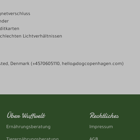
gnetverschluss
nder
editkarten
 schlechten Lichtverhältnissen
nsted, Denmark (+4570605110, hello@dogcopenhagen.com)
Über Wuffwelt
Rechtliches
Ernährungsberatung
Impressum