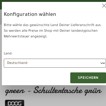
alt springen
Von unseren Hunden geprüft!
Konfiguration wählen
Ihr aktuelles Lieferland:
Lieferland
Deutschland
wechseln
Bitte wähle das gewünschte Land Deiner Lieferanschrift aus.
So werden alle Preise im Shop mit Deiner landestypischen
Mehrwertsteuer angezeigt.
Land:
Zubehör & Sonstiges
Gassi-Taschen
DOOG Shoulder Bag -
SPEICHERN
green - Schultertasche grün