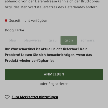
abhängig von der Lieferadresse kann sich der Bruttopreis
bzgl. des Mehrwertsteuersatzes des Lieferlandes ändern.
Zurzeit nicht verfügbar
auswählen
Doog Farbe
blau
blau-weiss
grau
grün
schwarz
(Diese Option ist zurzeit nicht verfügbar.)
(Diese Option ist zurzeit nicht verfügbar.)
(Diese Option ist zurzeit nicht verfüg
(Diese Option ist zurzeit n
(Diese Option 
Ihr Wunschartikel ist aktuell nicht lieferbar? Kein
Problem! Lassen Sie sich benachrichtigen, wenn das
Produkt wieder verfügbar ist
ANMELDEN
oder
Registrieren
Zum Merkzettel hinzufügen