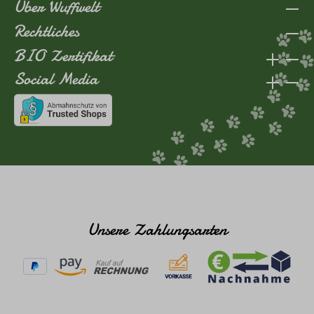
Über Wuffwelt
Rechtliches
BIO Zertifikat
Social Media
Unsere Zahlungsarten