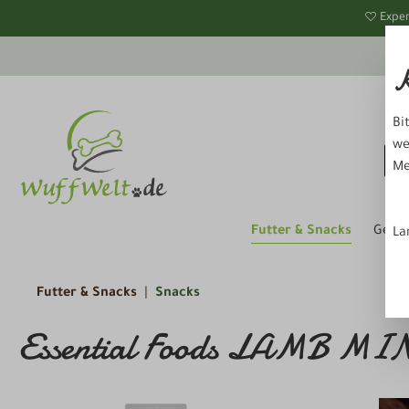
springen
Zur Hauptnavigation springen
Exper
K
Bi
we
Me
Futter & Snacks
Gesun
La
Futter & Snacks
Snacks
Essential Foods LAMB M
Bildergalerie überspringen