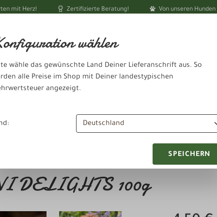
ten mit Herz!
Zertifizierte Beratung!
Von unseren Hunden 
Ihr akt
onfiguration wählen
tte wähle das gewünschte Land Deiner Lieferanschrift aus. So
rden alle Preise im Shop mit Deiner landestypischen
hrwertsteuer angezeigt.
dheit & Pflege
Schlafen & Ausruhen
Zubehör & Sonstiges
nd:
SPEICHERN
INI DELIGHTS 100g