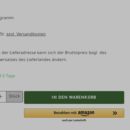
logramm
wSt.
zzgl. Versandkosten
der Lieferadresse kann sich der Bruttopreis bzgl. des
ersatzes des Lieferlandes ändern.
 1-3 Tage
 ANZAHL: GIB DEN GEWÜNSCHTEN WERT EI
Stück
IN DEN WARENKORB