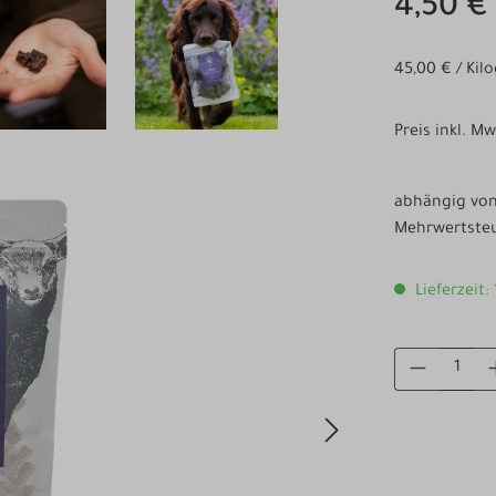
4,50 €
45,00 € / Ki
Preis inkl. M
abhängig von 
Mehrwertsteu
Lieferzeit:
PRODUKT