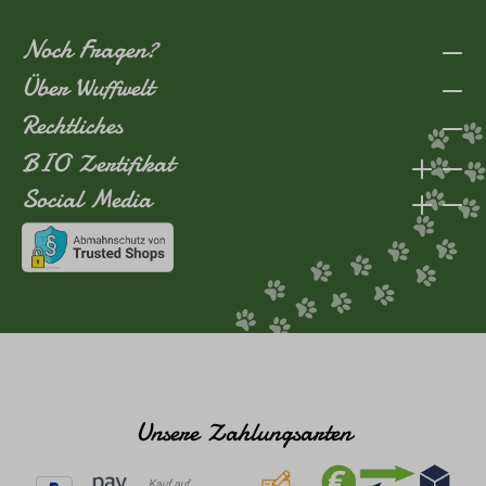
Noch Fragen?
Über Wuffwelt
Rechtliches
BIO Zertifikat
Social Media
Unsere Zahlungsarten