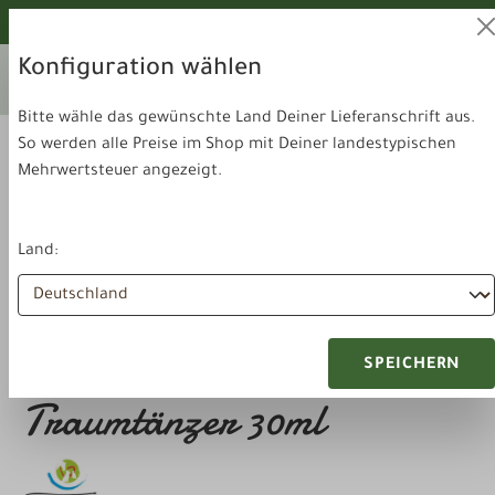
alt springen
Von unseren Hunden geprüft!
Konfiguration wählen
Ihr aktuelles Lieferland:
Lieferland
Deutschland
wechseln
Bitte wähle das gewünschte Land Deiner Lieferanschrift aus.
So werden alle Preise im Shop mit Deiner landestypischen
Mehrwertsteuer angezeigt.
Land:
Gesundheit & Pflege
Pflegeprodukte
FEELE Pfotenschutzspray
SPEICHERN
Traumtänzer 30ml