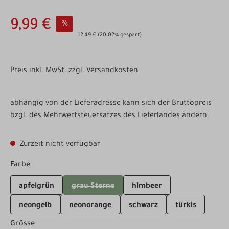
9,99 €
%
12,49 €
(20.02% gespart)
Preis inkl. MwSt.
zzgl. Versandkosten
abhängig von der Lieferadresse kann sich der Bruttopreis
bzgl. des Mehrwertsteuersatzes des Lieferlandes ändern.
Zurzeit nicht verfügbar
auswählen
Farbe
apfelgrün
grau Sterne
himbeer
(Diese Option ist zurzeit nicht verfügbar.)
neongelb
neonorange
schwarz
türkis
auswählen
Grösse