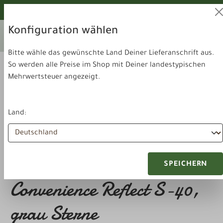
alt springen
Von unseren Hunden geprüft!
Konfiguration wählen
Ihr aktuelles Lieferland:
Lieferland
Deutschland
wechseln
Bitte wähle das gewünschte Land Deiner Lieferanschrift aus.
So werden alle Preise im Shop mit Deiner landestypischen
Mehrwertsteuer angezeigt.
Land:
Zubehör & Sonstiges
Hundehalsband
HUNTER Halsband
SPEICHERN
Convenience Reflect S-40,
grau Sterne