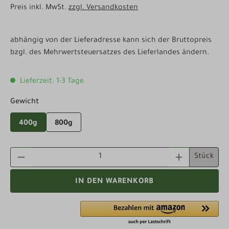
Preis inkl. MwSt.
zzgl. Versandkosten
abhängig von der Lieferadresse kann sich der Bruttopreis
bzgl. des Mehrwertsteuersatzes des Lieferlandes ändern.
Lieferzeit: 1-3 Tage
auswählen
Gewicht
400g
800g
PRODUKT ANZAHL: GIB DEN GEWÜNSCHTEN WE
Stück
IN DEN WARENKORB