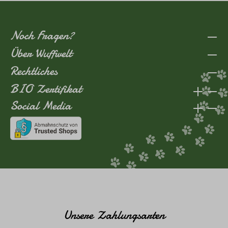
Noch Fragen?
Über Wuffwelt
Rechtliches
BIO Zertifikat
Social Media
Unsere Zahlungsarten