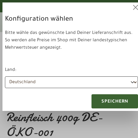
alt springen
Von unseren Hunden geprüft!
Konfiguration wählen
Ihr aktuelles Lieferland:
Lieferland
Deutschland
wechseln
Bitte wähle das gewünschte Land Deiner Lieferanschrift aus.
So werden alle Preise im Shop mit Deiner landestypischen
Mehrwertsteuer angezeigt.
Land:
Futter & Snacks
Reinfleischdose
Herrmanns Bio Pute
SPEICHERN
Reinfleisch 400g DE-
ÖKO-001