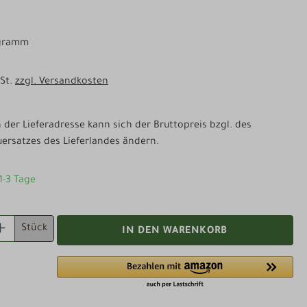
ogramm
wSt.
zzgl. Versandkosten
der Lieferadresse kann sich der Bruttopreis bzgl. des
ersatzes des Lieferlandes ändern.
 1-3 Tage
 ANZAHL: GIB DEN GEWÜNSCHTEN WERT EI
Stück
IN DEN WARENKORB