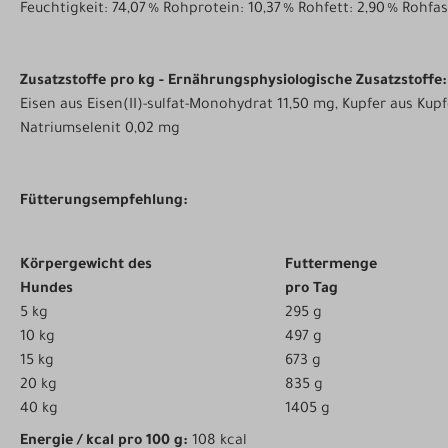
Feuchtigkeit: 74,07 % Rohprotein: 10,37 % Rohfett: 2,90 % Rohfa
Zusatzstoffe pro kg - Ernährungsphysiologische Zusatzstoffe:
Eisen aus Eisen(II)-sulfat-Monohydrat 11,50 mg, Kupfer aus Kup
Natriumselenit 0,02 mg
Fütterungsempfehlung:
Körpergewicht des
Futtermenge
Hundes
pro Tag
5 kg
295 g
10 kg
497 g
15 kg
673 g
20 kg
835 g
40 kg
1405 g
Energie / kcal pro 100 g:
108 kcal