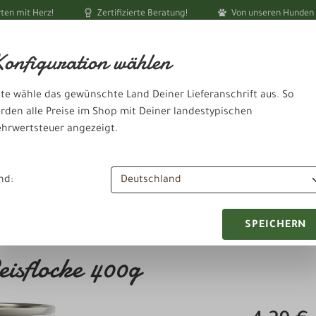
ten mit Herz!
Zertifizierte Beratung!
Von unseren Hunden 
Ihr akt
onfiguration wählen
tte wähle das gewünschte Land Deiner Lieferanschrift aus. So
rden alle Preise im Shop mit Deiner landestypischen
hrwertsteuer angezeigt.
dheit & Pflege
Schlafen & Ausruhen
Zubehör & Sonstiges
nd:
SPEICHERN
isflocke 400g