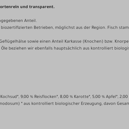
sortenrein und transparent.
ngegebenen Anteil.
 biozertifizierten Betrieben, möglichst aus der Region. Fisch sta
eflügelhälse sowie einen Anteil Karkasse (Knochen) bzw. Knorpelan
 Öle beziehen wir ebenfalls hauptsächlich aus kontrolliert biolo
Kochsud*, 9,00 % Reisflocken*, 8,00 % Karotte*, 5,00 % Apfel*, 2,00
 nodosum) * aus kontrolliert biologischer Erzeugung, davon Gesam