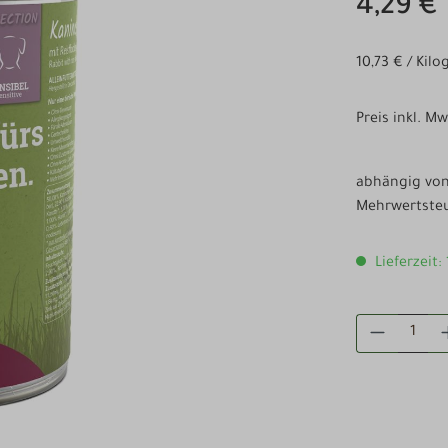
4,29 €
10,73 € / Kil
Preis inkl. M
abhängig von 
Mehrwertsteu
Lieferzeit:
PRODUKT