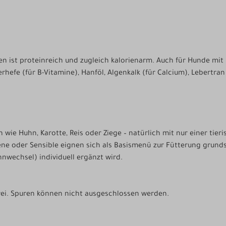
n ist proteinreich und zugleich kalorienarm. Auch für Hunde mit U
ierhefe (für B-Vitamine), Hanföl, Algenkalk (für Calcium), Lebertra
wie Huhn, Karotte, Reis oder Ziege – natürlich mit nur einer tier
ene oder Sensible eignen sich als Basismenü zur Fütterung grund
nwechsel) individuell ergänzt wird.
nfrei. Spuren können nicht ausgeschlossen werden.