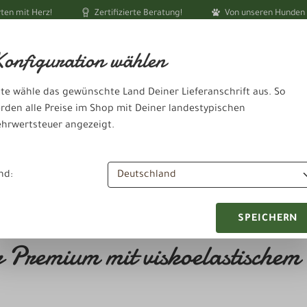
ten mit Herz!
Zertifizierte Beratung!
Von unseren Hunden 
Ihr akt
onfiguration wählen
tte wähle das gewünschte Land Deiner Lieferanschrift aus. So
rden alle Preise im Shop mit Deiner landestypischen
hrwertsteuer angezeigt.
Schlafen & Ausruhen
heit & Pflege
Zubehör & Sonstiges
nd:
SPEICHERN
Premium mit viskoelastischem 