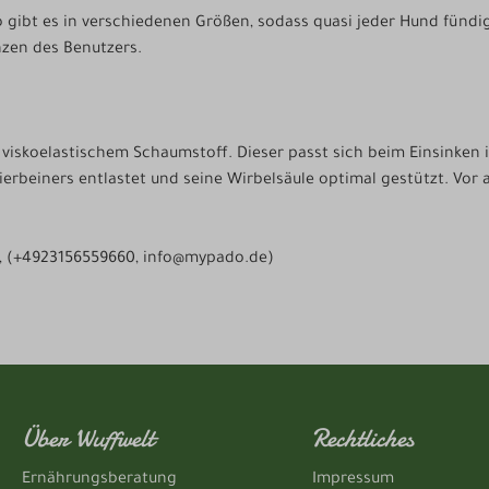
ibt es in verschiedenen Größen, sodass quasi jeder Hund fündig 
nzen des Benutzers.
s viskoelastischem Schaumstoff. Dieser passt sich beim Einsinken 
ierbeiners entlastet und seine Wirbelsäule optimal gestützt. Vor
 (+4923156559660, info@mypado.de)
Über Wuffwelt
Rechtliches
Ernährungsberatung
Impressum