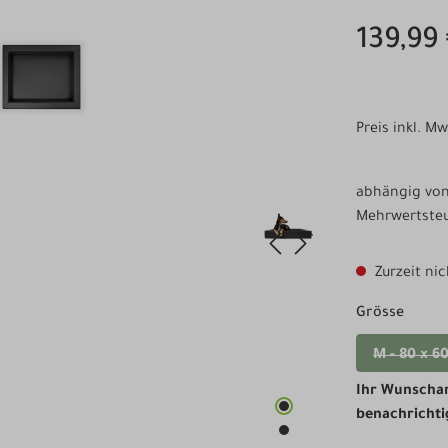
139,99
Preis inkl. M
abhängig von 
Mehrwertsteu
Zurzeit nic
auswä
Grösse
M - 80 x 6
(Diese
Ihr Wunschart
benachrichti