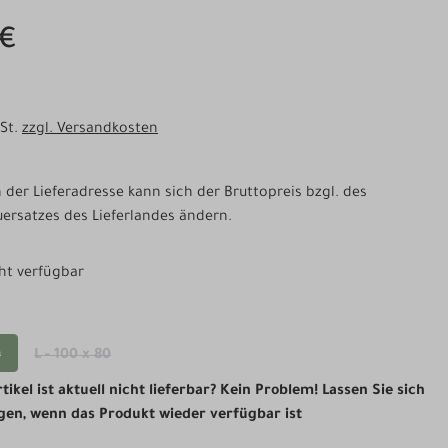
 €
wSt.
zzgl. Versandkosten
der Lieferadresse kann sich der Bruttopreis bzgl. des
ersatzes des Lieferlandes ändern.
ht verfügbar
hlen
0
L - 100 x 80
 Option ist zurzeit nicht verfügbar.)
(Diese Option ist zurzeit nicht verfügbar.)
ikel ist aktuell nicht lieferbar? Kein Problem! Lassen Sie sich
gen, wenn das Produkt wieder verfügbar ist