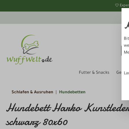
springen
Zur Hauptnavigation springen
Exper
K
Bi
we
Me
Futter & Snacks
Gesund
La
Schlafen & Ausruhen
Hundebetten
Hundebett Harko Kunstleder 
schwarz 80x60