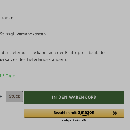
logramm
wSt.
zzgl. Versandkosten
der Lieferadresse kann sich der Bruttopreis bzgl. des
ersatzes des Lieferlandes ändern.
 1-3 Tage
 ANZAHL: GIB DEN GEWÜNSCHTEN WERT EI
Stück
IN DEN WARENKORB