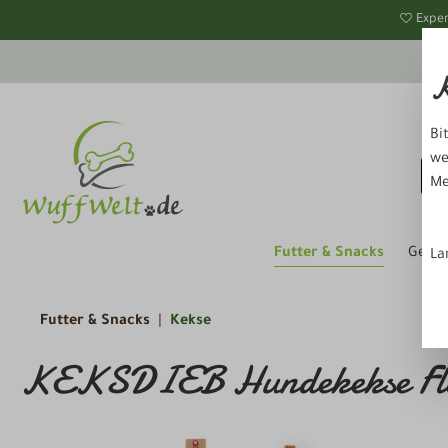
springen
Zur Hauptnavigation springen
Exper
K
Bi
we
Me
Futter & Snacks
Gesun
La
Futter & Snacks
Kekse
KEKSDIEB Hundekekse Floh
Bildergalerie überspringen