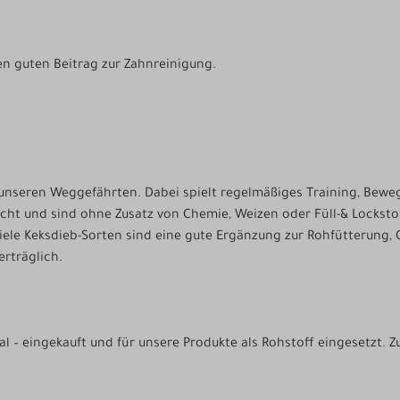
nen guten Beitrag zur Zahnreinigung.
unseren Weggefährten. Dabei spielt regelmäßiges Training, Beweg
ht und sind ohne Zusatz von Chemie, Weizen oder Füll-& Lockstoff
ele Keksdieb-Sorten sind eine gute Ergänzung zur Rohfütterung, 
rträglich.
l – eingekauft und für unsere Produkte als Rohstoff eingesetzt. 