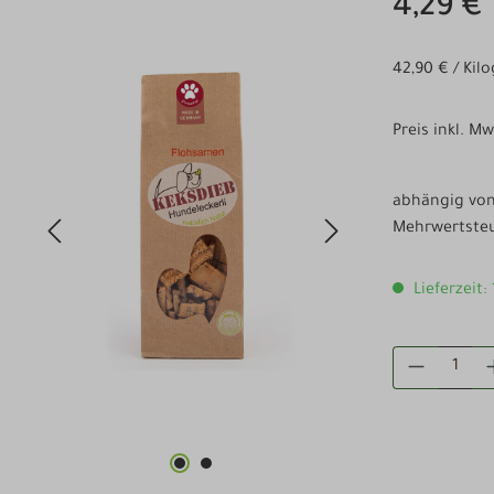
4,29 €
42,90 € / Ki
Preis inkl. M
abhängig von 
Mehrwertsteu
Lieferzeit:
PRODUKT