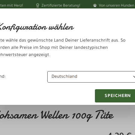
ten mit Herz!
Zertifizierte Beratung!
Von unseren Hunden 
Ihr akt
onfiguration wählen
tte wähle das gewünschte Land Deiner Lieferanschrift aus. So
rden alle Preise im Shop mit Deiner landestypischen
hrwertsteuer angezeigt.
dheit & Pflege
Schlafen & Ausruhen
Zubehör & Sonstiges
nd:
SPEICHERN
samen Wellen 100g Tüte