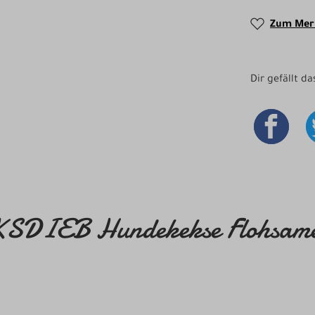
Zum Merk
Dir gefällt d
SDIEB Hundekekse Flohsamen