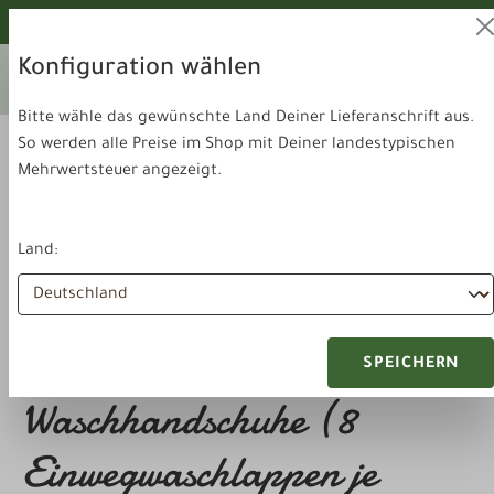
alt springen
Von unseren Hunden geprüft!
Konfiguration wählen
Ihr aktuelles Lieferland:
Lieferland
Deutschland
wechseln
Bitte wähle das gewünschte Land Deiner Lieferanschrift aus.
So werden alle Preise im Shop mit Deiner landestypischen
Mehrwertsteuer angezeigt.
Land:
Gesundheit & Pflege
Pflegeprodukte
LILA LOVES IT Lavettes
SPEICHERN
Waschhandschuhe (8
Einwegwaschlappen je