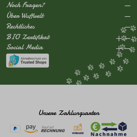
Noch Fragen?
Über Wuffwelt
Rechtliches
BIO Zertifikat
Social Media
Unsere Zahlungsarten