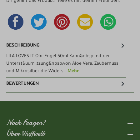
Dir gefällt das Produkt? Teile es mit deinen Freunden.
BESCHREIBUNG
LILA LOVES IT Ohr-Engel 50ml Kann&nbsp;mit der
Unterst&uuml;tzung&nbsp;von Aloe Vera, Zaubernuss
und Mikrosilber die Widers…
Mehr
BEWERTUNGEN
Noch Fragen?
Über Wuffwelt