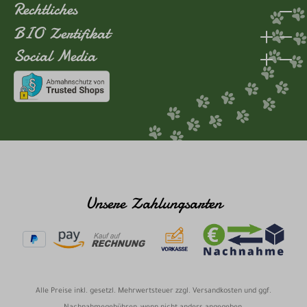
Rechtliches
BIO Zertifikat
Social Media
Unsere Zahlungsarten
Alle Preise inkl. gesetzl. Mehrwertsteuer zzgl.
Versandkosten
und ggf.