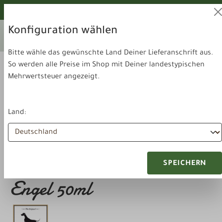
alt springen
Von unseren Hunden geprüft!
Konfiguration wählen
Ihr aktuelles Lieferland:
Lieferland
Deutschland
wechseln
Bitte wähle das gewünschte Land Deiner Lieferanschrift aus.
So werden alle Preise im Shop mit Deiner landestypischen
Mehrwertsteuer angezeigt.
Land:
Gesundheit & Pflege
Pflegeprodukte
LILA LOVES IT Ohr-
SPEICHERN
Engel 50ml