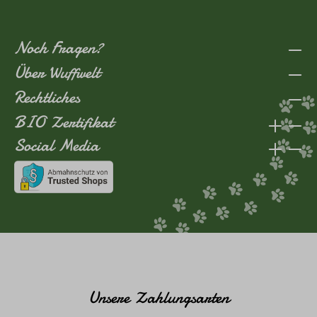
Noch Fragen?
Über Wuffwelt
Rechtliches
BIO Zertifikat
Social Media
Unsere Zahlungsarten