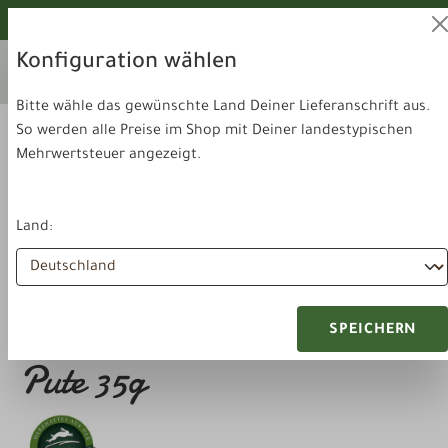
alt springen
Von unseren Hunden geprüft!
Konfiguration wählen
Ihr aktuelles Lieferland:
Lieferland
Deutschland
wechseln
Bitte wähle das gewünschte Land Deiner Lieferanschrift aus.
So werden alle Preise im Shop mit Deiner landestypischen
Mehrwertsteuer angezeigt.
Land:
Futter & Snacks
Snacks
Pauls Beute Lieblinge Dose
SPEICHERN
Pute 35g