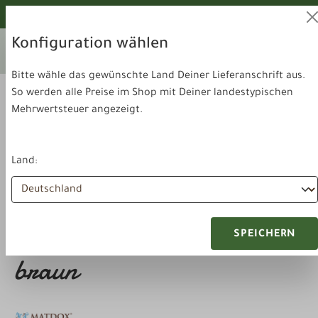
alt springen
Von unseren Hunden geprüft!
Konfiguration wählen
Ihr aktuelles Lieferland:
Lieferland
Deutschland
wechseln
Bitte wähle das gewünschte Land Deiner Lieferanschrift aus.
So werden alle Preise im Shop mit Deiner landestypischen
Mehrwertsteuer angezeigt.
Land:
Schlafen & Ausruhen
Pet-Isofloor
Pet Isofloor SX 100 x 75cm
SPEICHERN
braun