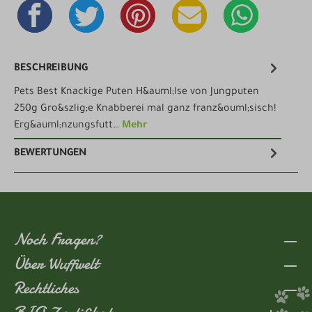
BESCHREIBUNG
Pets Best Knackige Puten H&auml;lse von Jungputen
250g Gro&szlig;e Knabberei mal ganz franz&ouml;sisch!
Erg&auml;nzungsfutt…
Mehr
BEWERTUNGEN
Noch Fragen?
Über Wuffwelt
Rechtliches