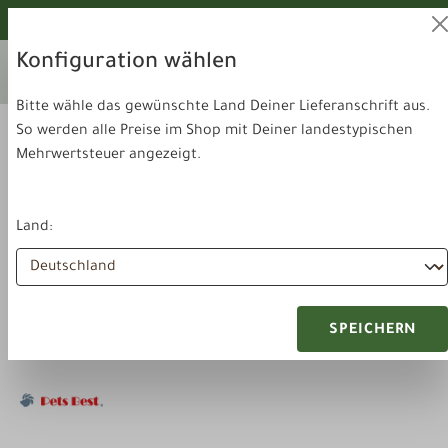
alt springen
Von unseren Hunden geprüft!
Konfiguration wählen
Ihr aktuelles Lieferland:
Lieferland
Deutschland
wechseln
Bitte wähle das gewünschte Land Deiner Lieferanschrift aus.
So werden alle Preise im Shop mit Deiner landestypischen
Mehrwertsteuer angezeigt.
Land:
Futter & Snacks
Kauartikel
Pets Best Puten Hälse 250g
SPEICHERN