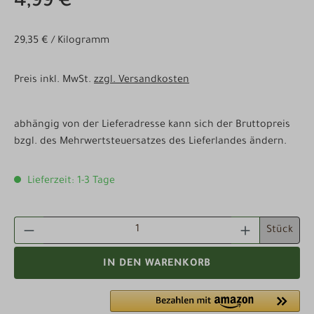
4,99 €
29,35 € / Kilogramm
Preis inkl. MwSt.
zzgl. Versandkosten
abhängig von der Lieferadresse kann sich der Bruttopreis
bzgl. des Mehrwertsteuersatzes des Lieferlandes ändern.
Lieferzeit: 1-3 Tage
PRODUKT ANZAHL: GIB DEN GEWÜNSCHTEN WE
Stück
IN DEN WARENKORB