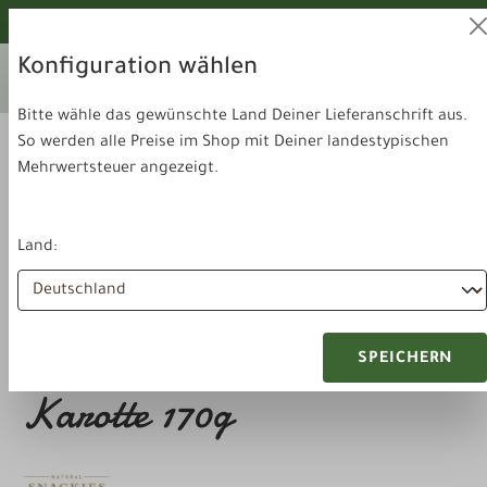
alt springen
Von unseren Hunden geprüft!
Konfiguration wählen
Ihr aktuelles Lieferland:
Lieferland
Deutschland
wechseln
Bitte wähle das gewünschte Land Deiner Lieferanschrift aus.
So werden alle Preise im Shop mit Deiner landestypischen
Mehrwertsteuer angezeigt.
Land:
Futter & Snacks
Snacks
Snackies Pferdefleisch mit
SPEICHERN
Karotte 170g