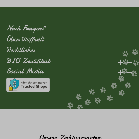
Noch Fragen?
Über Wuffwelt
Rechtliches
BIO Zertifikat
Social Media
Unsere Zahlungsarten