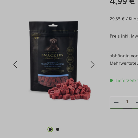
4,99 €
29,35 € / Ki
Preis inkl. M
abhängig von 
Mehrwertsteu
Lieferzeit:
PRODUKT