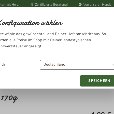
ten mit Herz!
Zertifizierte Beratung!
Von unseren Hunden 
Ihr akt
onfiguration wählen
tte wähle das gewünschte Land Deiner Lieferanschrift aus. So
rden alle Preise im Shop mit Deiner landestypischen
hrwertsteuer angezeigt.
dheit & Pflege
Schlafen & Ausruhen
Zubehör & Sonstiges
nd:
SPEICHERN
 170g