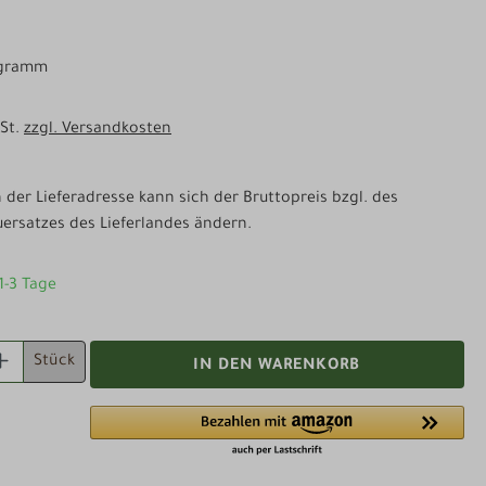
logramm
wSt.
zzgl. Versandkosten
der Lieferadresse kann sich der Bruttopreis bzgl. des
ersatzes des Lieferlandes ändern.
 1-3 Tage
 ANZAHL: GIB DEN GEWÜNSCHTEN WERT EI
Stück
IN DEN WARENKORB