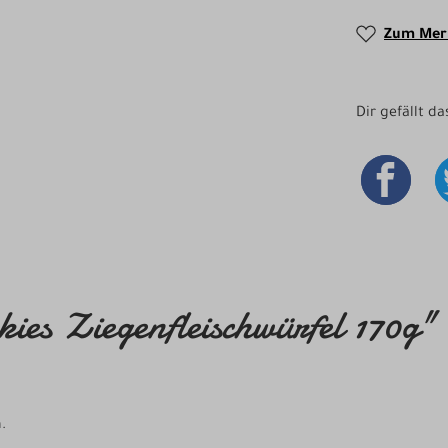
Zum Merk
Dir gefällt d
ies Ziegenfleischwürfel 170g"
.