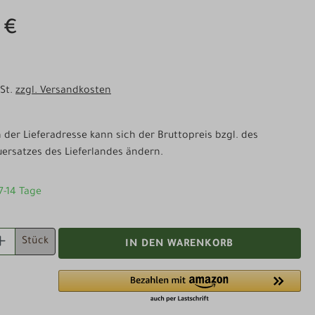
 €
wSt.
zzgl. Versandkosten
der Lieferadresse kann sich der Bruttopreis bzgl. des
ersatzes des Lieferlandes ändern.
 7-14 Tage
 ANZAHL: GIB DEN GEWÜNSCHTEN WERT EI
Stück
IN DEN WARENKORB