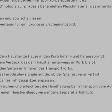
ie Außenfarbe deines Transportkorbs abgestimmt ist.
echnologie auf Zinkbasis behandelten Plüschmaterial, das antimik
ülen und abwischen lassen.
nteuer für ein luxuriöses Erscheinungsbild.
in Haustier zu Hause in den Korb hinein- und herausspringt.
nem Verdeck, das dein Haustier unterwegs im Korb bleibt.
iden Seiten im Inneren des Transportkorbs.
 Farbdisplay signalisiert dir, ob der Sitz fest verankert ist.
e deines Fahrzeugsitzes anpassen.
 erreichen und erleichtert die Handhabung beim Transport vom A
 einen Haustier-Buggy verwandeln. (separat erhältlich)