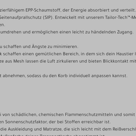
ierfähigem EPP-Schaumstoff, der Energie absorbiert und verteilt.
Seitenaufprallschutz (SIP). Entwickelt mit unserem Tailor-Tech™-
en.
dumdrehen und ermöglichen einen leicht zu händelnden Zugang.
u schaffen und Ängste zu minimieren.
 schaffen einen gemütlichen Bereich, in dem sich dein Haustier 
tze aus Mesh lassen die Luft zirkulieren und bieten Blickkontakt 
ht abnehmen, sodass du den Korb individuell anpassen kannst.
ei von schädlichen, chemischen Flammenschutzmitteln und somit s
 Sonnenschutzfaktor, der bei Stoffen erreichbar ist.
ie Auskleidung und Matratze, die sich leicht mit dem Reißversc