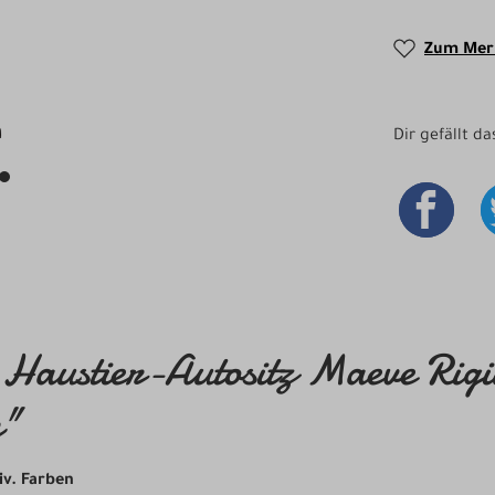
Zum Merk
Dir gefällt d
Haustier-Autositz Maeve Rigi
n"
iv. Farben