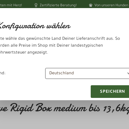
ten mit Herz!
Zertifizierte Beratung!
Von unseren Hunden 
Ihr akt
onfiguration wählen
tte wähle das gewünschte Land Deiner Lieferanschrift aus. So
rden alle Preise im Shop mit Deiner landestypischen
hrwertsteuer angezeigt.
Schlafen & Ausruhen
heit & Pflege
Zubehör & Sonstiges
nd:
SPEICHERN
e Rigid Box medium bis 13,6kg