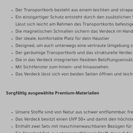
Der Transportkorb besteht aus einem leichten und strapaz
Ein einzigartiger Schutz entsteht durch den zusätzlichen 
Lässt sich leicht am Rahmen des Transportkorbs befestig
Die magnetischen Schnallen sichern das Verdeck im Han
Der ideale, komfortable Platz für dein Haustier
Designed, um auch unterwegs eine vertraute Umgebung z
Der geräumige Transportkorb und das strukturelle Verdeck
Die in das Verdeck integrierten flexiblen Belüftungseinsä
Mit Sichtfenster zum hinein- und hinaussehen.
Das Verdeck lässt sich von beiden Seiten öffnen und leic
Sorgfältig ausgewählte Premium-Materialien
Unsere Stoffe sind von Natur aus schwer entflammbar, fr
Das Verdeck besitzt einen UVP 50+ und damit den höchsten
Enthält zwei Sets mit maschinenwaschbaren Bezügen für d