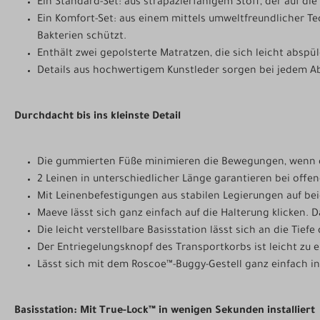
Ein Standard-Set: aus strapazierfähigem Stoff, der auf d
Ein Komfort-Set: aus einem mittels umweltfreundlicher T
Bakterien schützt.
Enthält zwei gepolsterte Matratzen, die sich leicht absp
Details aus hochwertigem Kunstleder sorgen bei jedem Abe
Durchdacht bis ins kleinste Detail
Die gummierten Füße minimieren die Bewegungen, wenn de
2 Leinen in unterschiedlicher Länge garantieren bei offe
Mit Leinenbefestigungen aus stabilen Legierungen auf be
Maeve lässt sich ganz einfach auf die Halterung klicken. Das
Die leicht verstellbare Basisstation lässt sich an die Tief
Der Entriegelungsknopf des Transportkorbs ist leicht zu
Lässt sich mit dem Roscoe™-Buggy-Gestell ganz einfach in
Basisstation: Mit True-Lock™ in wenigen Sekunden installiert