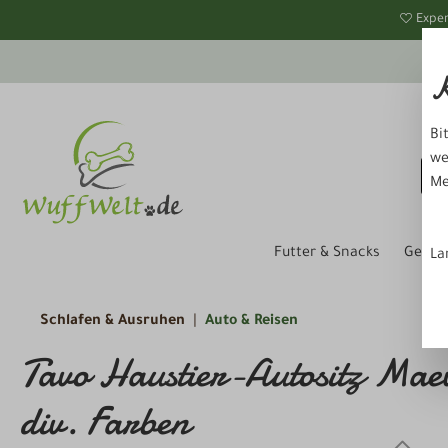
springen
Zur Hauptnavigation springen
Exper
K
Bi
we
Me
Futter & Snacks
Gesund
La
Schlafen & Ausruhen
Auto & Reisen
Tavo Haustier-Autositz Maev
div. Farben