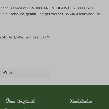
ococcus faecium DSM 10663-NCIMB 10415 (1,6x10 UFC/kg)
551a Kieselsäure, gefällt und getrocknet, 3a300 Ascorbinsäure
 Stoffe 3,44%, Feutigkeit 3,77%
r
, Welpe
Über Wuffwelt
Rechtliches