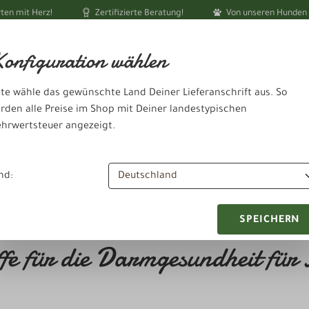
ten mit Herz!
Zertifizierte Beratung!
Von unseren Hunden 
Ihr akt
onfiguration wählen
tte wähle das gewünschte Land Deiner Lieferanschrift aus. So
rden alle Preise im Shop mit Deiner landestypischen
hrwertsteuer angezeigt.
dheit & Pflege
Schlafen & Ausruhen
Zubehör & Sonstiges
nd:
SPEICHERN
toffe für die Darmgesundheit f