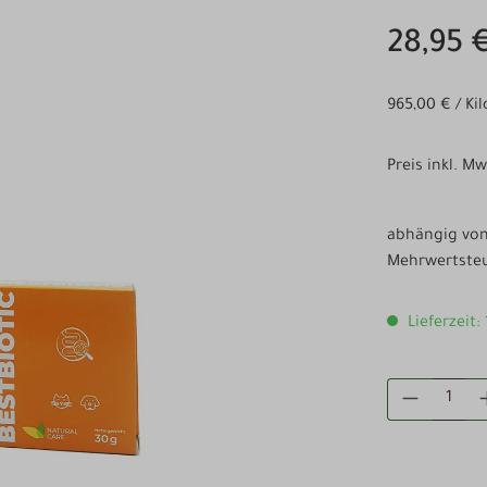
28,95 
965,00 € / K
Preis inkl. M
abhängig von 
Mehrwertsteu
Lieferzeit:
PRODUKT