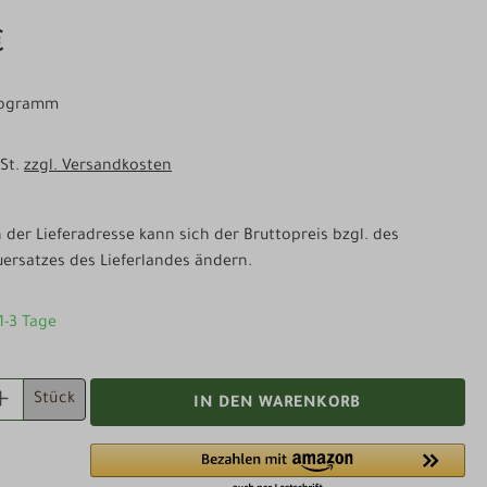
€
ilogramm
wSt.
zzgl. Versandkosten
der Lieferadresse kann sich der Bruttopreis bzgl. des
ersatzes des Lieferlandes ändern.
 1-3 Tage
 ANZAHL: GIB DEN GEWÜNSCHTEN WERT EI
Stück
IN DEN WARENKORB