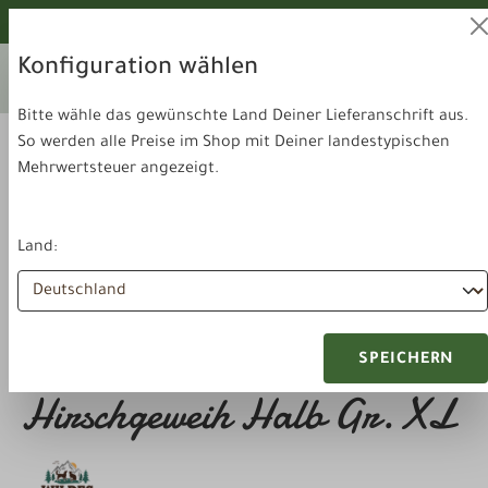
alt springen
Von unseren Hunden geprüft!
Konfiguration wählen
Ihr aktuelles Lieferland:
Lieferland
Deutschland
wechseln
Bitte wähle das gewünschte Land Deiner Lieferanschrift aus.
So werden alle Preise im Shop mit Deiner landestypischen
Mehrwertsteuer angezeigt.
Land:
Futter & Snacks
Snacks
Wildes Land Geweihsnack
SPEICHERN
Hirschgeweih Halb Gr. XL