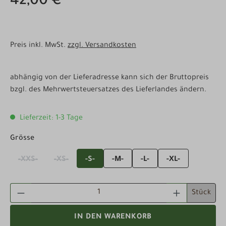
42,00 €
Preis inkl. MwSt.
zzgl. Versandkosten
abhängig von der Lieferadresse kann sich der Bruttopreis
bzgl. des Mehrwertsteuersatzes des Lieferlandes ändern.
Lieferzeit: 1-3 Tage
auswählen
Grösse
-XXS-
-XS-
-S-
-M-
-L-
-XL-
(Diese Option ist zurzeit nicht verfügbar.)
(Diese Option ist zurzeit nicht verfügbar.)
PRODUKT ANZAHL: GIB DEN GEWÜNSCHTEN WE
Stück
IN DEN WARENKORB