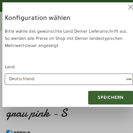
alt springen
Von unseren Hunden geprüft!
Konfiguration wählen
Ihr aktuelles Lieferland:
Lieferland
Deutschland
wechseln
Bitte wähle das gewünschte Land Deiner Lieferanschrift aus.
So werden alle Preise im Shop mit Deiner landestypischen
Mehrwertsteuer angezeigt.
Land:
Zubehör & Sonstiges
Hundegeschirr
anny-x Brustgeschirr Fun
SPEICHERN
grau pink - S