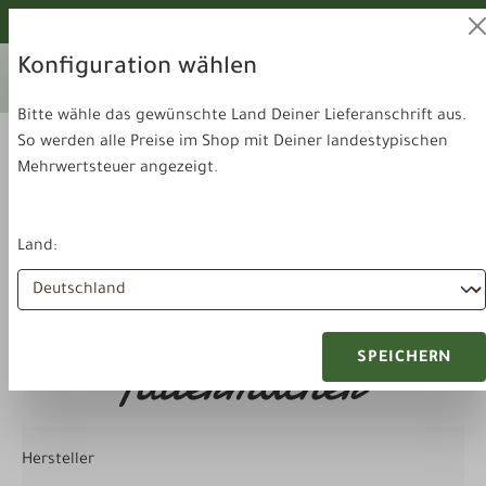
alt springen
Von unseren Hunden geprüft!
Konfiguration wählen
Ihr aktuelles Lieferland:
Lieferland
Deutschland
wechseln
Bitte wähle das gewünschte Land Deiner Lieferanschrift aus.
So werden alle Preise im Shop mit Deiner landestypischen
Mehrwertsteuer angezeigt.
Land:
Suchergebnisse für
"futtermacher"
SPEICHERN
Hersteller