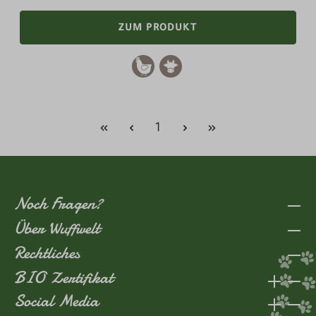
ZUM PRODUKT
Seite
1
Noch Fragen?
Über Wuffwelt
Rechtliches
BIO Zertifikat
Social Media