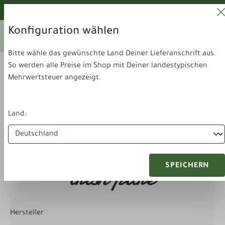
alt springen
Von unseren Hunden geprüft!
Konfiguration wählen
Ihr aktuelles Lieferland:
Lieferland
Deutschland
wechseln
Bitte wähle das gewünschte Land Deiner Lieferanschrift aus.
So werden alle Preise im Shop mit Deiner landestypischen
Mehrwertsteuer angezeigt.
Land:
Suchergebnisse für
"irish pure"
SPEICHERN
Hersteller