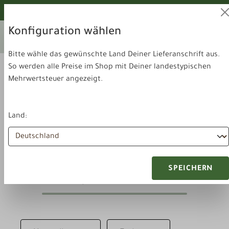
alt springen
Von unseren Hunden geprüft!
Konfiguration wählen
Ihr aktuelles Lieferland:
Lieferland
Deutschland
wechseln
Bitte wähle das gewünschte Land Deiner Lieferanschrift aus.
So werden alle Preise im Shop mit Deiner landestypischen
Mehrwertsteuer angezeigt.
Land:
Zubehör & Sonstiges
Hundeleine
SPEICHERN
Hundeleine