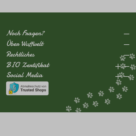
Noch Fragen?
Über Wuffwelt
Rechtliches
BIO Zertifikat
Social Media