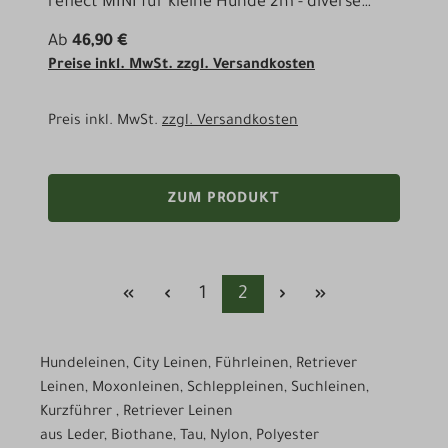
reflect MINI für kleine Hunde 2m - diverse
Farben
Ab
46,90 €
Preise inkl. MwSt. zzgl. Versandkosten
Preis inkl. MwSt.
zzgl. Versandkosten
ZUM PRODUKT
Seite
Seite
1
2
Hundeleinen, City Leinen, Führleinen, Retriever
Leinen, Moxonleinen, Schleppleinen, Suchleinen,
Kurzführer , Retriever Leinen
aus Leder, Biothane, Tau, Nylon, Polyester